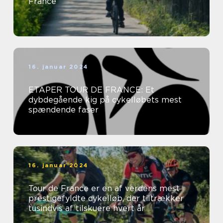
France
16. januar 2024
ETAPER TOUR DE FRANCE: Et
dybdegående kig på cykelløbets mest
spændende faser
16. januar 2024
Tour de France er en af verdens mest
prestigefyldte cykelløb, der tiltrækker
tusindvis af tilskuere hvert år