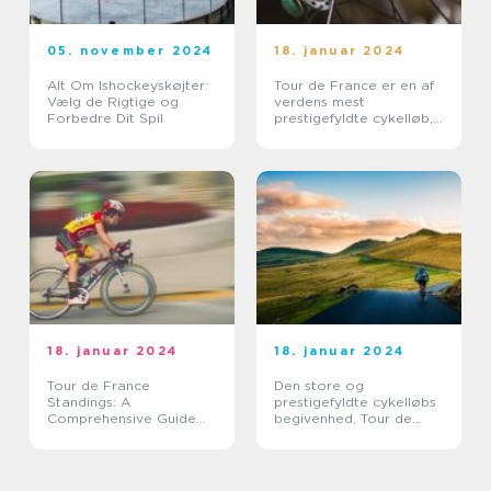
05. november 2024
18. januar 2024
Alt Om Ishockeyskøjter:
Tour de France er en af
Vælg de Rigtige og
verdens mest
Forbedre Dit Spil
prestigefyldte cykelløb,
der tiltrækker millioner
af tilskuere over hele
verden hvert år
18. januar 2024
18. januar 2024
Tour de France
Den store og
Standings: A
prestigefyldte cykelløbs
Comprehensive Guide
begivenhed, Tour de
for Sports Enthusiasts
France, er en årlig
begivenhed, der
tiltrækker sports- og
fritidsentusiaster fra hele