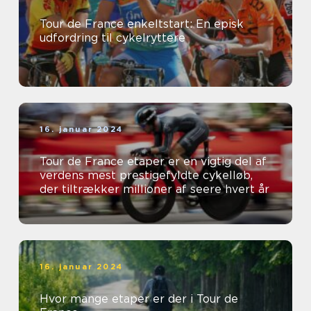
Tour de France enkeltstart: En episk
udfordring til cykelryttere
16. januar 2024
Tour de France etaper er en vigtig del af
verdens mest prestigefyldte cykelløb,
der tiltrækker millioner af seere hvert år
16. januar 2024
Hvor mange etaper er der i Tour de