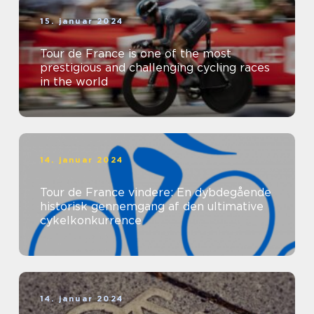
15. januar 2024
Tour de France is one of the most
prestigious and challenging cycling races
in the world
14. januar 2024
Tour de France vindere: En dybdegående
historisk gennemgang af den ultimative
cykelkonkurrence
14. januar 2024