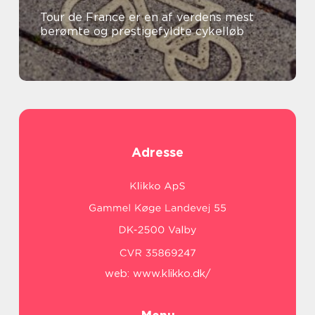
Tour de France er en af verdens mest
berømte og prestigefyldte cykelløb
Adresse
web:
www.klikko.dk/