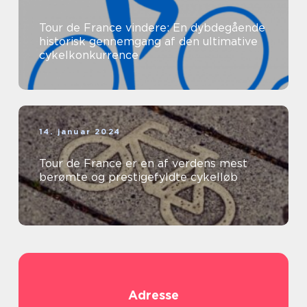
Tour de France vindere: En dybdegående
historisk gennemgang af den ultimative
cykelkonkurrence
14. januar 2024
Tour de France er en af verdens mest
berømte og prestigefyldte cykelløb
Adresse