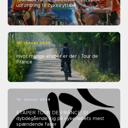
udfordring til cykelryttere
16. januar 2024
Hvor mange etaper er der i Tour de
France
16. januar 2024
ETAPER TOUR DE FRANCE: Et
dybdegående kig på cykelløbets mest
spændende faser