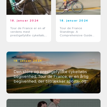
18. januar 2024
18. januar 2024
Tour de France er en af
Tour de France
verdens mest
Standings: A
prestigefyldte cykelløb,
Comprehensive Guide
der tiltrækker millioner
for Sports Enthusiasts
af tilskuere over hele
verden hvert år
18. januar 2024
Den store og prestigefyldte cykelløbs
begivenhed, Tour de France, er en årlig
begivenhed, der tiltrækker sports- og
fritidsentusiaster fra hele verden...