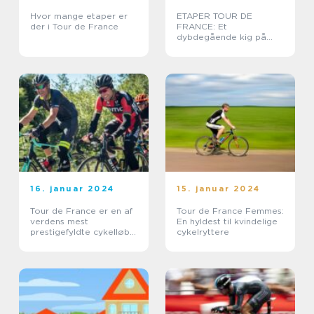
Hvor mange etaper er
ETAPER TOUR DE
der i Tour de France
FRANCE: Et
dybdegående kig på
cykelløbets mest
spændende faser
16. januar 2024
15. januar 2024
Tour de France er en af
Tour de France Femmes:
verdens mest
En hyldest til kvindelige
prestigefyldte cykelløb,
cykelryttere
der tiltrækker tusindvis
af tilskuere hvert år