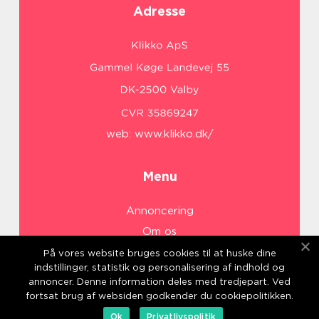
Adresse
web:
www.klikko.dk/
Menu
Annoncering
Om os
Cookies
På vores website bruges cookies til at huske dine
indstillinger, statistik og personalisering af indhold og
Kontakt os
annoncer. Denne information deles med tredjepart. Ved
Sitemap
fortsat brug af websiden godkender du cookiepolitikken.
Ok
Privatlivspolitik