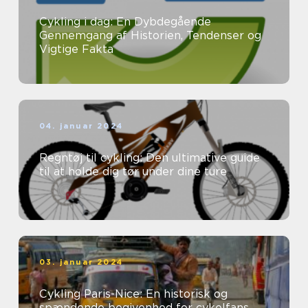
Cykling i dag: En Dybdegående
Gennemgang af Historien, Tendenser og
Vigtige Fakta
04. januar 2024
Regntøj til cykling: Den ultimative guide
til at holde dig tør under dine ture
03. januar 2024
Cykling Paris-Nice: En historisk og
spændende begivenhed for cykelfans