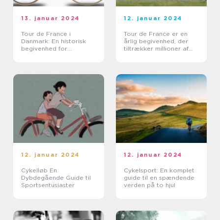
13. januar 2024
12. januar 2024
Tour de France i
Tour de France er en
Danmark: En historisk
årlig begivenhed, der
begivenhed for
tiltrækker millioner af
cykelentusiaster
seere og
cykelentusiaster fra hele
verden
12. januar 2024
12. januar 2024
Cykelløb En
Cykelsport: En komplet
Dybdegående Guide til
guide til en spændende
Sportsentusiaster
verden på to hjul