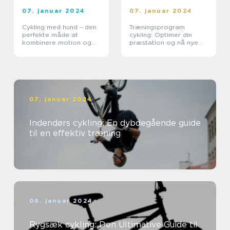
07. januar 2024
07. januar 2024
Cykling med hund – den
Træningsprogram
perfekte måde at
cykling: Optimer din
kombinere motion og
præstation og nå nye
tid med din pelsede ven
højder på cyklen
07. januar 2024
Indendørs cykling: En dybdegående guide
til en effektiv træning
06. januar 2024
Rygsæk cykling: Den Ultimative Guide til