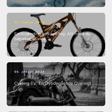
05. januar 2024
Forbrænding ved cykling: Alt hvad du
behøver at vide
05. januar 2024
Cykling TV: En Dybdegående Oversigt