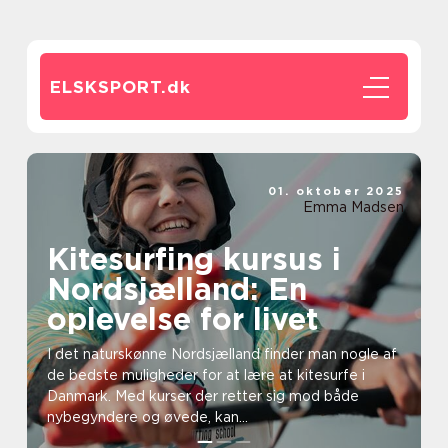
ELSKSPORT.
dk
01. oktober 2025
Emma Madsen
Kitesurfing kursus i
Nordsjælland: En
oplevelse for livet
I det naturskønne Nordsjælland finder man nogle af
de bedste muligheder for at lære at kitesurfe i
Danmark. Med kurser der retter sig mod både
nybegyndere og øvede, kan...