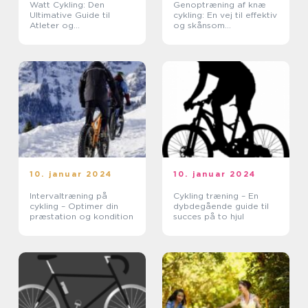
Watt Cykling: Den
Genoptræning af knæ
Ultimative Guide til
cykling: En vej til effektiv
Atleter og
og skånsom
Fritidsentusiaster
genoptræning
10. januar 2024
10. januar 2024
Intervaltræning på
Cykling træning – En
cykling – Optimer din
dybdegående guide til
præstation og kondition
succes på to hjul