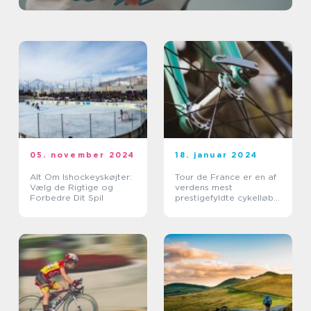
05. november 2024
18. januar 2024
Alt Om Ishockeyskøjter:
Tour de France er en af
Vælg de Rigtige og
verdens mest
Forbedre Dit Spil
prestigefyldte cykelløb,
der tiltrækker millioner
af tilskuere over hele
verden hvert år