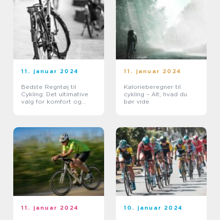
11. januar 2024
11. januar 2024
Bedste Regntøj til
Kalorieberegner til
Cykling: Det ultimative
cykling – Alt, hvad du
valg for komfort og
bør vide
beskyttelse
11. januar 2024
10. januar 2024