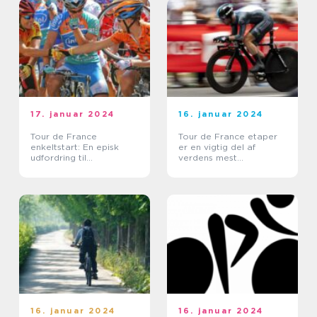
17. januar 2024
16. januar 2024
Tour de France
Tour de France etaper
enkeltstart: En episk
er en vigtig del af
udfordring til
verdens mest
cykelryttere
prestigefyldte cykelløb,
der tiltrækker millioner
af seere hvert år
16. januar 2024
16. januar 2024