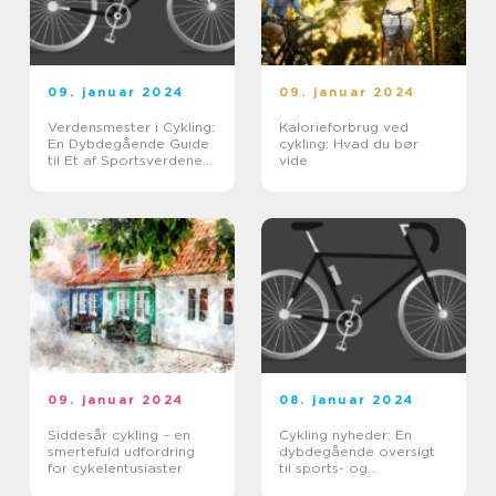
09. januar 2024
09. januar 2024
Verdensmester i Cykling:
Kalorieforbrug ved
En Dybdegående Guide
cykling: Hvad du bør
til Et af Sportsverdenens
vide
Største r
09. januar 2024
08. januar 2024
Siddesår cykling – en
Cykling nyheder: En
smertefuld udfordring
dybdegående oversigt
for cykelentusiaster
til sports- og
fritidsentusiaster