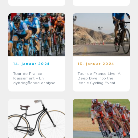
den ultimative
cykelløb
cykelkonkurrence
14. januar 2024
13. januar 2024
Tour de France
Tour de France Live: A
Klassement – En
Deep Dive into the
dybdegående analyse af
Iconic Cycling Event
cykelløbets mest
prestigefyldte
konkurrence