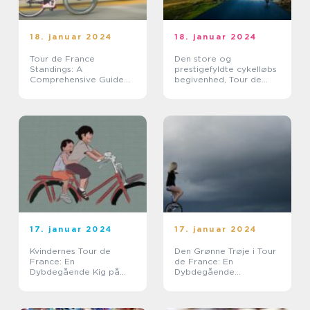
18. januar 2024
18. januar 2024
Tour de France
Den store og
Standings: A
prestigefyldte cykelløbs
Comprehensive Guide
begivenhed, Tour de
for Sports Enthusiasts
France, er en årlig
begivenhed, der
tiltrækker sports- og
fritidsentusiaster fra hele
verden...
17. januar 2024
17. januar 2024
Kvindernes Tour de
Den Grønne Trøje i Tour
France: En
de France: En
Dybdegående Kig på
Dybdegående
Historien og Udviklingen
Præsentation
af Den Klassiske
Cykelløb