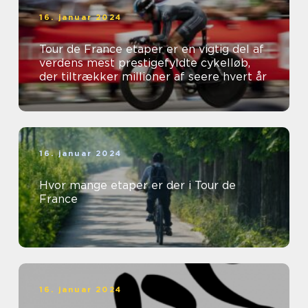
16. januar 2024
Tour de France etaper er en vigtig del af
verdens mest prestigefyldte cykelløb,
der tiltrækker millioner af seere hvert år
16. januar 2024
Hvor mange etaper er der i Tour de
France
16. januar 2024