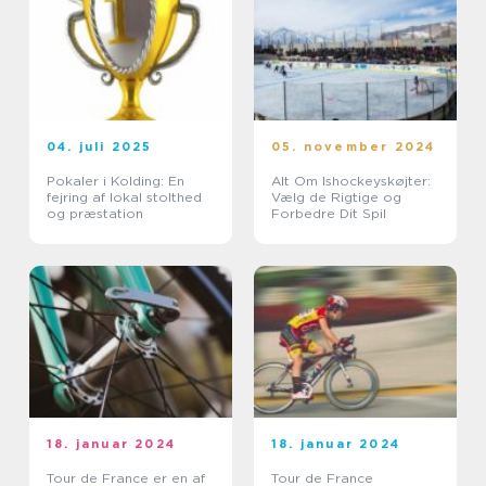
04. juli 2025
05. november 2024
Pokaler i Kolding: En
Alt Om Ishockeyskøjter:
fejring af lokal stolthed
Vælg de Rigtige og
og præstation
Forbedre Dit Spil
18. januar 2024
18. januar 2024
Tour de France er en af
Tour de France