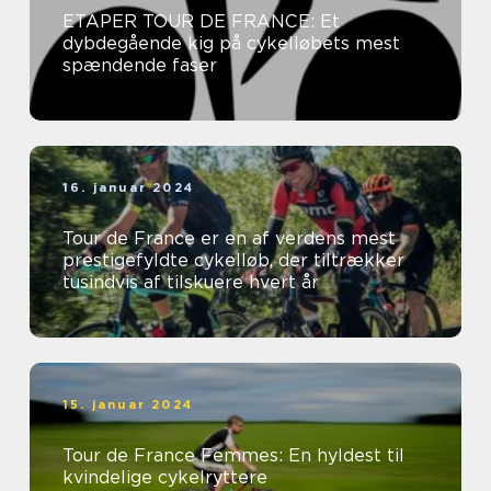
ETAPER TOUR DE FRANCE: Et
dybdegående kig på cykelløbets mest
spændende faser
16. januar 2024
Tour de France er en af verdens mest
prestigefyldte cykelløb, der tiltrækker
tusindvis af tilskuere hvert år
15. januar 2024
Tour de France Femmes: En hyldest til
kvindelige cykelryttere