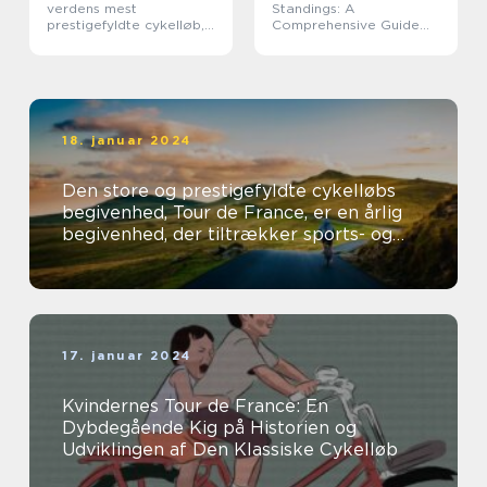
verdens mest
Standings: A
prestigefyldte cykelløb,
Comprehensive Guide
der tiltrækker millioner
for Sports Enthusiasts
af tilskuere over hele
verden hvert år
18. januar 2024
Den store og prestigefyldte cykelløbs
begivenhed, Tour de France, er en årlig
begivenhed, der tiltrækker sports- og
fritidsentusiaster fra hele verden...
17. januar 2024
Kvindernes Tour de France: En
Dybdegående Kig på Historien og
Udviklingen af Den Klassiske Cykelløb