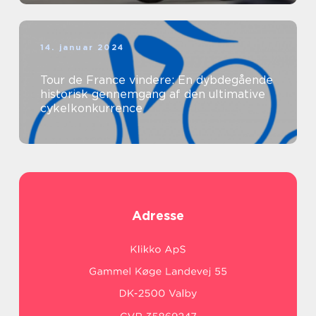
14. januar 2024
Tour de France vindere: En dybdegående
historisk gennemgang af den ultimative
cykelkonkurrence
Adresse