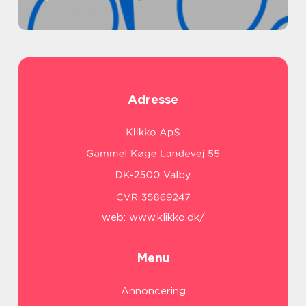
Adresse
web:
www.klikko.dk/
Menu
Annoncering