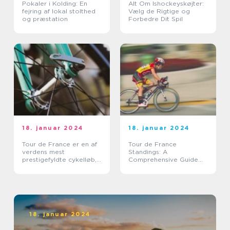
Pokaler i Kolding: En
Alt Om Ishockeyskøjter:
fejring af lokal stolthed
Vælg de Rigtige og
og præstation
Forbedre Dit Spil
18. januar 2024
18. januar 2024
Tour de France er en af
Tour de France
verdens mest
Standings: A
prestigefyldte cykelløb,
Comprehensive Guide
der tiltrækker millioner
for Sports Enthusiasts
af tilskuere over hele
verden hvert år
18. januar 2024