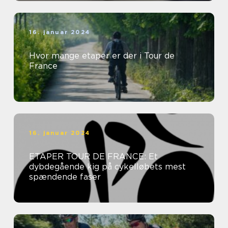
16. januar 2024
Hvor mange etaper er der i Tour de
France
16. januar 2024
ETAPER TOUR DE FRANCE: Et
dybdegående kig på cykelløbets mest
spændende faser