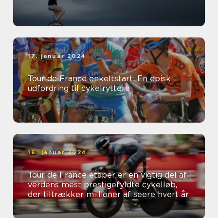
17. januar 2024
Tour de France enkeltstart: En episk
udfordring til cykelryttere
16. januar 2024
Tour de France etaper er en vigtig del af
verdens mest prestigefyldte cykelløb,
der tiltrækker millioner af seere hvert år