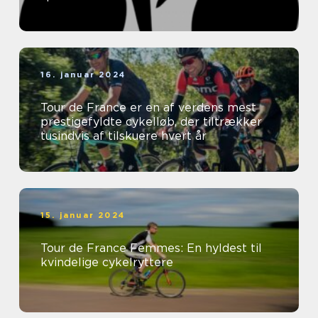
16. januar 2024
Tour de France er en af verdens mest
prestigefyldte cykelløb, der tiltrækker
tusindvis af tilskuere hvert år
15. januar 2024
Tour de France Femmes: En hyldest til
kvindelige cykelryttere