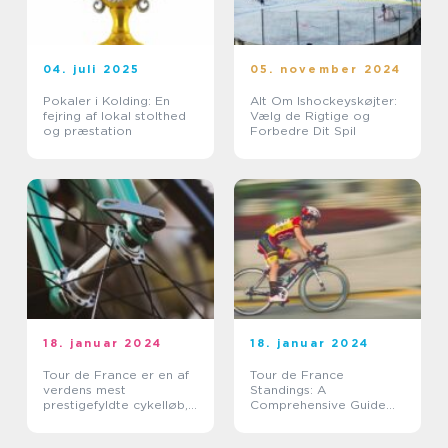
04. juli 2025
05. november 2024
Pokaler i Kolding: En
Alt Om Ishockeyskøjter:
fejring af lokal stolthed
Vælg de Rigtige og
og præstation
Forbedre Dit Spil
18. januar 2024
18. januar 2024
Tour de France er en af
Tour de France
verdens mest
Standings: A
prestigefyldte cykelløb,
Comprehensive Guide
der tiltrækker millioner
for Sports Enthusiasts
af tilskuere over hele