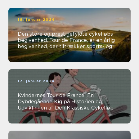
verden hvert år
18. januar 2024
Den store og prestigefyldte cykelløbs
begivenhed, Tour de France, er en årlig
begivenhed, der tiltrækker sports- og
fritidsentusiaster fra hele verden...
17. januar 2024
Kvindernes Tour de France: En
Dybdegående Kig på Historien og
Udviklingen af Den Klassiske Cykelløb