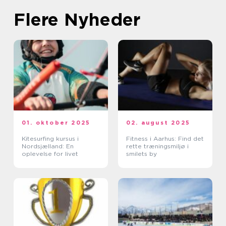
Flere Nyheder
01. oktober 2025
02. august 2025
Kitesurfing kursus i
Fitness i Aarhus: Find det
Nordsjælland: En
rette træningsmiljø i
oplevelse for livet
smilets by