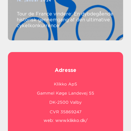
14. januar 2024
Tour de France vindere: En dybdegående
historisk gennemgang af den ultimative
cykelkonkurrence
Adresse
web:
www.klikko.dk/