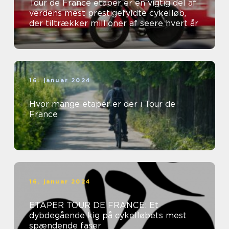
Tour de France etaper er en vigtig del af
verdens mest prestigefyldte cykelløb,
der tiltrækker millioner af seere hvert år
16. januar 2024
Hvor mange etaper er der i Tour de
France
16. januar 2024
ETAPER TOUR DE FRANCE: Et
dybdegående kig på cykelløbets mest
spændende faser