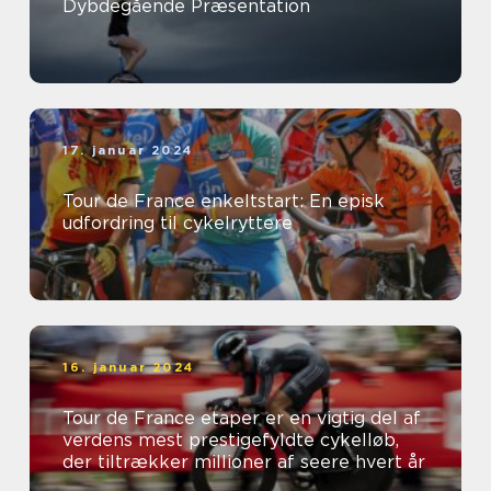
Dybdegående Præsentation
17. januar 2024
Tour de France enkeltstart: En episk
udfordring til cykelryttere
16. januar 2024
Tour de France etaper er en vigtig del af
verdens mest prestigefyldte cykelløb,
der tiltrækker millioner af seere hvert år