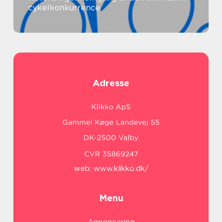
cykelkonkurrence
Adresse
web:
www.klikko.dk/
Menu