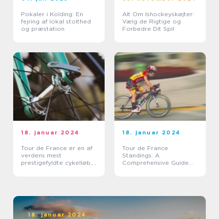
Pokaler i Kolding: En
Alt Om Ishockeyskøjter:
fejring af lokal stolthed
Vælg de Rigtige og
og præstation
Forbedre Dit Spil
18. januar 2024
18. januar 2024
Tour de France er en af
Tour de France
verdens mest
Standings: A
prestigefyldte cykelløb,
Comprehensive Guide
der tiltrækker millioner
for Sports Enthusiasts
af tilskuere over hele
verden hvert år
18. januar 2024