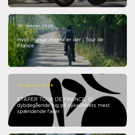
16. januar 2024
Hvor mange etaper er der i Tour de
France
16. januar 2024
ETAPER TOUR DE FRANCE: Et
dybdegående kig på cykelløbets mest
spændende faser