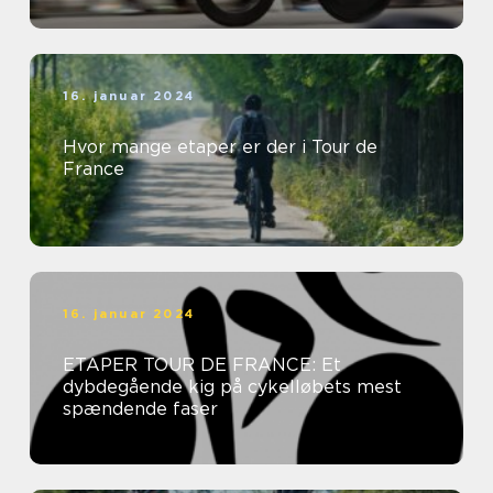
16. januar 2024
Hvor mange etaper er der i Tour de
France
16. januar 2024
ETAPER TOUR DE FRANCE: Et
dybdegående kig på cykelløbets mest
spændende faser