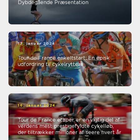
Dybdegående Præsentation
17. januar 2024
Tour de France enkeltstart: En episk
udfordring til cykelryttere
16. januar 2024
Tour de France etaper er en vigtig del af
verdens mest prestigefyldte cykelløb,
der tiltrækker millioner af seere hvert år