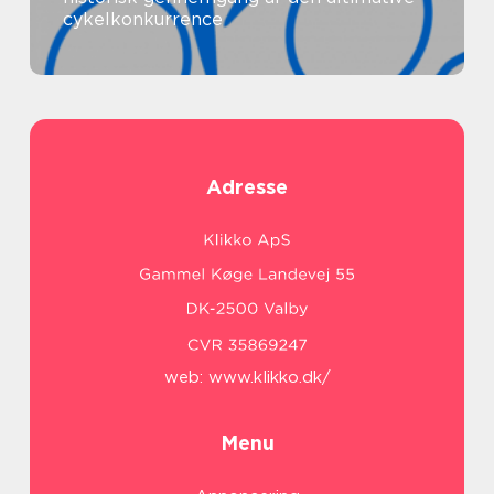
cykelkonkurrence
Adresse
web:
www.klikko.dk/
Menu