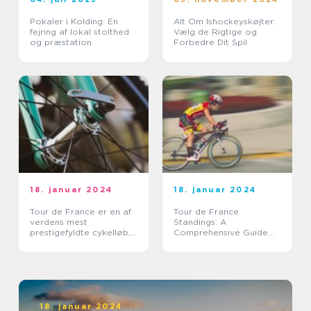
Pokaler i Kolding: En
Alt Om Ishockeyskøjter:
fejring af lokal stolthed
Vælg de Rigtige og
og præstation
Forbedre Dit Spil
18. januar 2024
18. januar 2024
Tour de France er en af
Tour de France
verdens mest
Standings: A
prestigefyldte cykelløb,
Comprehensive Guide
der tiltrækker millioner
for Sports Enthusiasts
af tilskuere over hele
verden hvert år
18. januar 2024