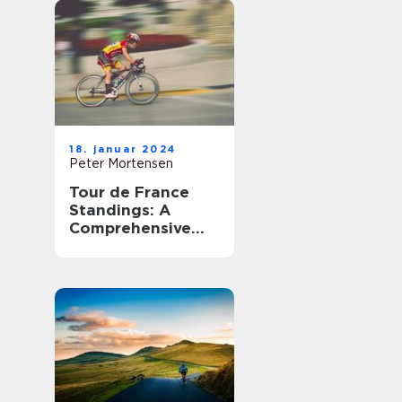
millioner af
tilskuere over hele
verden hvert år
18. januar 2024
Peter Mortensen
Tour de France
Standings: A
Comprehensive
Guide for Sports
Enthusiasts