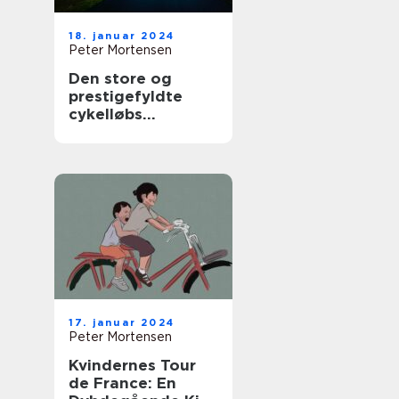
18. januar 2024
Peter Mortensen
Den store og
prestigefyldte
cykelløbs
begivenhed, Tour
de France, er en
årlig begivenhed,
der tiltrækker
sports- og
fritidsentusiaster
fra hele verden
17. januar 2024
Peter Mortensen
Kvindernes Tour
de France: En