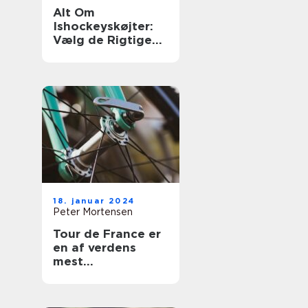
Alt Om
Ishockeyskøjter:
Vælg de Rigtige
og Forbedre Dit
Spil
18. januar 2024
Peter Mortensen
Tour de France er
en af verdens
mest
prestigefyldte
cykelløb, der
tiltrækker