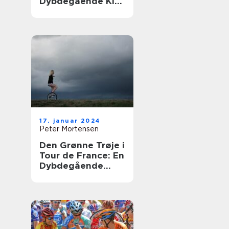
Dybdegående Kig
på Historien og
Udviklingen af
Den Klassiske
Cykelløb
17. januar 2024
Peter Mortensen
Den Grønne Trøje i
Tour de France: En
Dybdegående
Præsentation