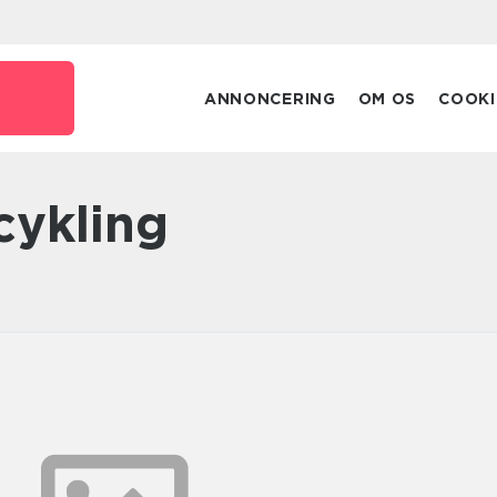
ANNONCERING
OM OS
COOKI
 cykling