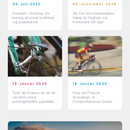
04. juli 2025
05. november 2024
Pokaler i Kolding: En
Alt Om Ishockeyskøjter:
fejring af lokal stolthed
Vælg de Rigtige og
og præstation
Forbedre Dit Spil
18. januar 2024
18. januar 2024
Tour de France er en af
Tour de France
verdens mest
Standings: A
prestigefyldte cykelløb,
Comprehensive Guide
der tiltrækker millioner
for Sports Enthusiasts
af tilskuere over hele
verden hvert år