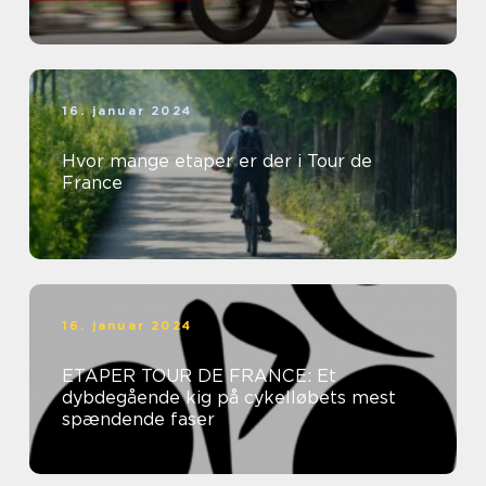
16. januar 2024
Hvor mange etaper er der i Tour de
France
16. januar 2024
ETAPER TOUR DE FRANCE: Et
dybdegående kig på cykelløbets mest
spændende faser