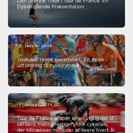
Den Grønne Trøje i Tour de France: En
Dybdegående Præsentation
17. januar 2024
Tour de France enkeltstart: En episk
udfordring til cykelryttere
16. januar 2024
Tour de France etaper er en vigtig del af
verdens mest prestigefyldte cykelløb,
der tiltrækker millioner af seere hvert år