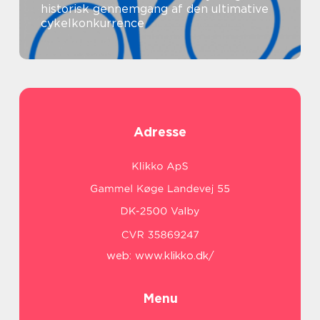
historisk gennemgang af den ultimative
cykelkonkurrence
Adresse
web:
www.klikko.dk/
Menu