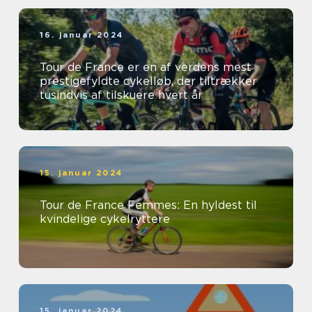
16. januar 2024
Tour de France er en af verdens mest
prestigefyldte cykelløb, der tiltrækker
tusindvis af tilskuere hvert år
15. januar 2024
Tour de France Femmes: En hyldest til
kvindelige cykelryttere
15. januar 2024