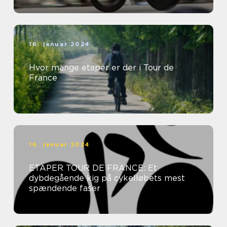
16. januar 2024
Hvor mange etaper er der i Tour de
France
16. januar 2024
ETAPER TOUR DE FRANCE: Et
dybdegående kig på cykelløbets mest
spændende faser