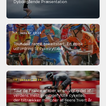
Dybdegående Præsentation
17. januar 2024
Tour de France enkeltstart: En episk
udfordring til cykelryttere
16. januar 2024
Tour de France etaper er en vigtig del af
verdens mest prestigefyldte cykelløb,
der tiltrækker millioner af seere hvert år