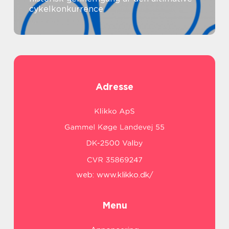
cykelkonkurrence
Adresse
web:
www.klikko.dk/
Menu