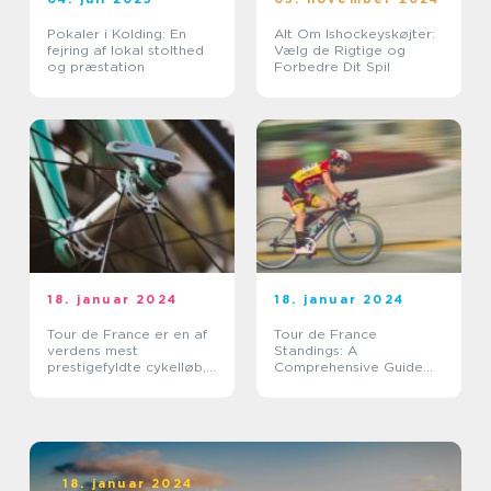
Pokaler i Kolding: En
Alt Om Ishockeyskøjter:
fejring af lokal stolthed
Vælg de Rigtige og
og præstation
Forbedre Dit Spil
18. januar 2024
18. januar 2024
Tour de France er en af
Tour de France
verdens mest
Standings: A
prestigefyldte cykelløb,
Comprehensive Guide
der tiltrækker millioner
for Sports Enthusiasts
af tilskuere over hele
verden hvert år
18. januar 2024