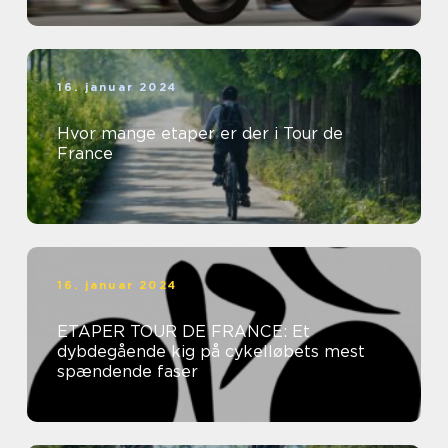
16. januar 2024
Hvor mange etaper er der i Tour de
France
16. januar 2024
ETAPER TOUR DE FRANCE: Et
dybdegående kig på cykelløbets mest
spændende faser