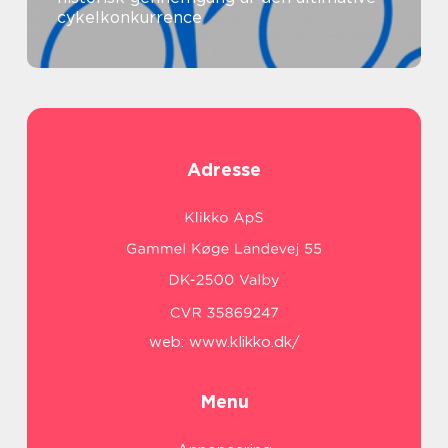
cykelkonkurrence
Adresse
web:
www.klikko.dk/
Menu