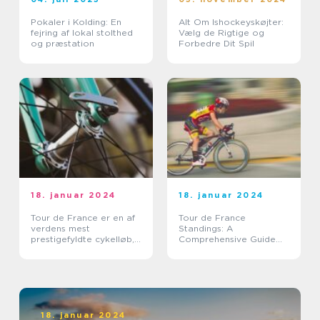
Pokaler i Kolding: En
Alt Om Ishockeyskøjter:
fejring af lokal stolthed
Vælg de Rigtige og
og præstation
Forbedre Dit Spil
18. januar 2024
18. januar 2024
Tour de France er en af
Tour de France
verdens mest
Standings: A
prestigefyldte cykelløb,
Comprehensive Guide
der tiltrækker millioner
for Sports Enthusiasts
af tilskuere over hele
verden hvert år
18. januar 2024