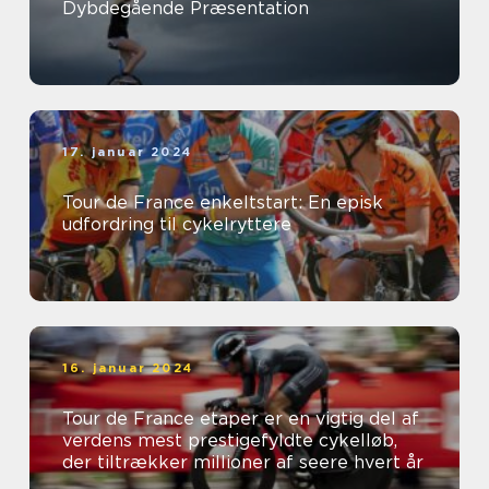
Dybdegående Præsentation
17. januar 2024
Tour de France enkeltstart: En episk
udfordring til cykelryttere
16. januar 2024
Tour de France etaper er en vigtig del af
verdens mest prestigefyldte cykelløb,
der tiltrækker millioner af seere hvert år